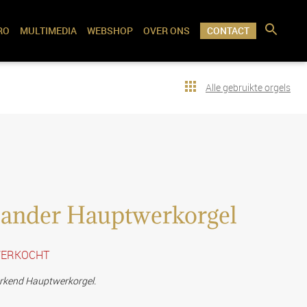
RO
MULTIMEDIA
WEBSHOP
OVER ONS
CONTACT
Alle gebruikte orgels
ander Hauptwerkorgel
: VERKOCHT
rkend Hauptwerkorgel.