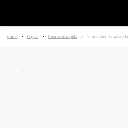
Home
Orgels
Gebruikte orgels
Noorlander Hauptwerk