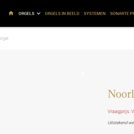
ORGELS
ORGELS IN BEELD
SYSTEMEN
SONARTE P
HOME
orgel
Noorl
Vraagprijs
Uitstekend we