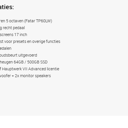
aties:
eren 5 octaven (Fatar TP60LW)
ig recht pedaal
screens 17 inch
jst voor presets en overige functies
edalen
udsbeurt uitgevoerd
heugen 64GB / 500GB SSD
ef Hauptwerk VII Advanced licentie
oofer + 2x monitor speakers