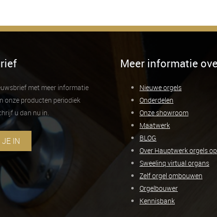
rief
Meer informatie ove
ieuwsbrief met meer informatie
Nieuwe orgels
n onze producten periodiek
Onderdelen
rijf u dan nu in.
Onze showroom
Maatwerk
BLOG
 JE IN
Over Hauptwerk orgels o
Sweelinq virtual organs
Zelf orgel ombouwen
Orgelbouwer
Kennisbank