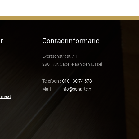
r
Contactinformatie
Evertsenstraat 7-11
2901 AK Capelle aan den IJssel
Telefoon :
010 - 30 74 678
Mail :
info@sonarte.nl
p maat