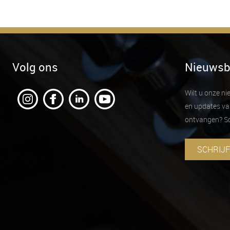
Volg ons
Nieuwsb
Wilt u onze n
en updates va
ontvangen? Sch
SCHRIJF