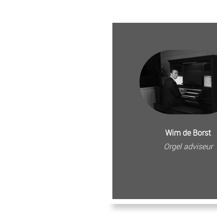
Wim de Borst
Orgel adviseur