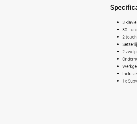
Specific
3 klavi
30- ton
2 touch
Setzerli
2 zwelp
Onderho
Werkge
Inclusi
1x Subw