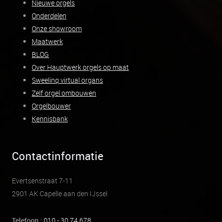
Nieuwe orgels
Onderdelen
Onze showroom
Maatwerk
BLOG
Over Hauptwerk orgels op maat
Sweelinq virtual organs
Zelf orgel ombouwen
Orgelbouwer
Kennisbank
Contactinformatie
Evertsenstraat 7-11
2901 AK Capelle aan den IJssel
Telefoon :
010 - 30 74 678