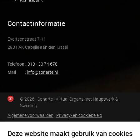
Contactinformatie
Evertsenstraat 7-11
2901 AK Capelle aan den IJssel
Telefoon :
010 - 30 74 678
Mail :
info@sonarte.nl
© 2026 - Sonarte | Virtual Organs met Hauptwerk &
Sweelinq
Algemene voorwaarden
Privacy- en cookiebeleid
Deze website maakt gebruik van cookies