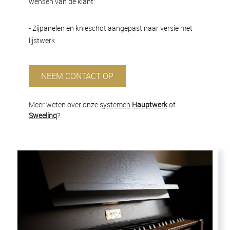
wensen van de klant:
- Zijpanelen en knieschot aangepast naar versie met
lijstwerk
NEEM CONTACT OP
Meer weten over onze
systemen
Hauptwerk
of
Sweelinq
?