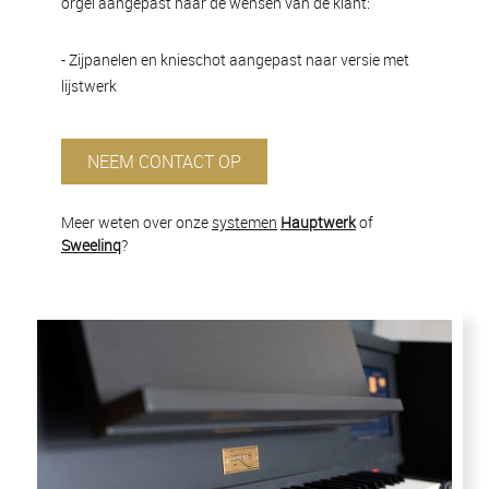
orgel aangepast naar de wensen van de klant:
- Zijpanelen en knieschot aangepast naar versie met
lijstwerk
NEEM CONTACT OP
Meer weten over onze
systemen
Hauptwerk
of
Sweelinq
?