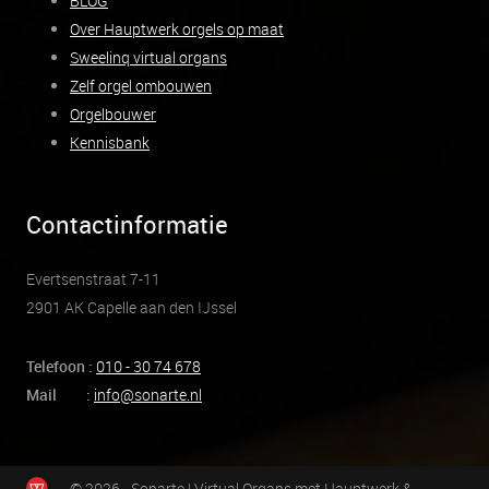
BLOG
Over Hauptwerk orgels op maat
Sweelinq virtual organs
Zelf orgel ombouwen
Orgelbouwer
Kennisbank
Contactinformatie
Evertsenstraat 7-11
2901 AK Capelle aan den IJssel
Telefoon :
010 - 30 74 678
Mail :
info@sonarte.nl
© 2026 - Sonarte | Virtual Organs met Hauptwerk &