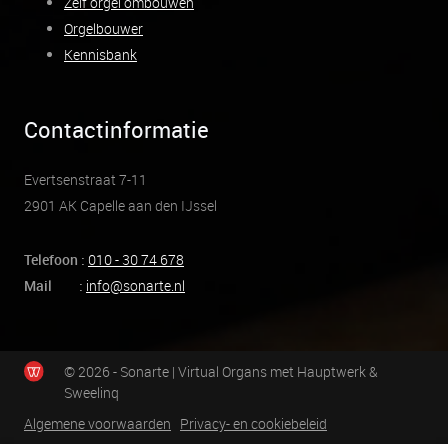
Zelf orgel ombouwen
Orgelbouwer
Kennisbank
Contactinformatie
Evertsenstraat 7-11
2901 AK Capelle aan den IJssel
Telefoon :
010 - 30 74 678
Mail :
info@sonarte.nl
© 2026 - Sonarte | Virtual Organs met Hauptwerk &
Sweelinq
Algemene voorwaarden
Privacy- en cookiebeleid