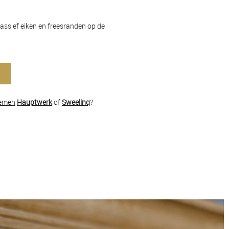
massief eiken en freesranden op de
emen
Hauptwerk
of
Sweelinq
?