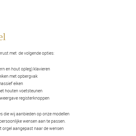
el
gerust met de volgende opties:
n en hout opleg) klavieren
 eiken met opbergvak
massief eiken
met houten voetsteunen
e weergave registerknoppen
s die wij aanbieden op onze modellen
 persoonlijke wensen aan te passen.
it orgel aangepast naar de wensen