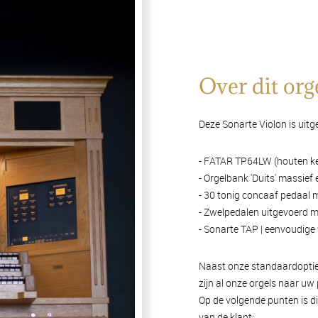
Over dit org
Deze Sonarte Violon is uit
- FATAR TP64LW (houten ker
- Orgelbank 'Duits' massief
- 30 tonig concaaf pedaal 
- Zwelpedalen uitgevoerd 
- Sonarte TAP | eenvoudig
Naast onze standaardoptie
zijn al onze orgels naar uw
Op de volgende punten is d
van de klant: