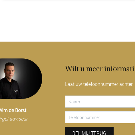
Wilt u meer informati
Laat uw telefoonnummer achter. I
Wim de Borst
rgel adviseur
BEL MIJ TERUG