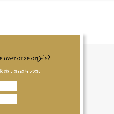
e over onze orgels?
k sta u graag te woord!