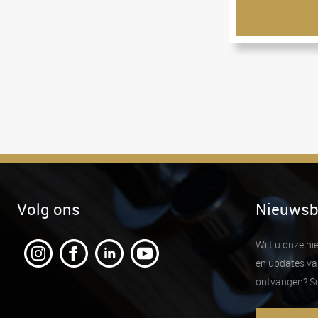
Volg ons
Nieuwsb
Wilt u onze n
en updates va
ontvangen? Sch