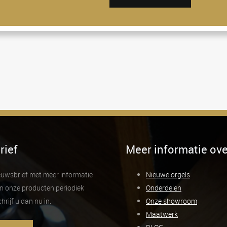
rief
Meer informatie ove
ieuwsbrief met meer informatie
Nieuwe orgels
n onze producten periodiek
Onderdelen
rijf u dan nu in.
Onze showroom
Maatwerk