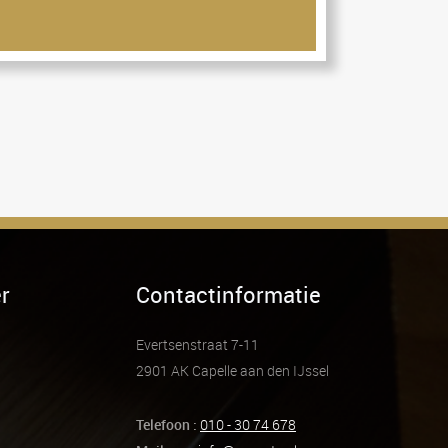
r
Contactinformatie
Evertsenstraat 7-11
2901 AK Capelle aan den IJssel
Telefoon :
010 - 30 74 678